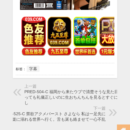
字幕
标签：
上一篇
PRED-504-C 福岡から来たウブで清楚そうな見た目でと
っても礼儀正しいのに生おちんちんを見るとすぐに発情
し
下一篇
PRED-525-C 禁欲アクメバースト さよなら 私は一足先に
快楽に溺れる世界へ行く。舌も涎も絡ませて一心不乱