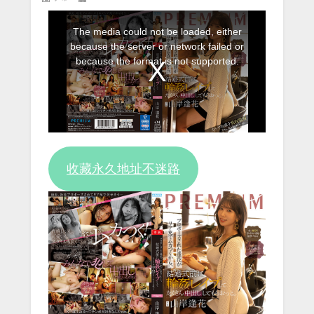
This
The media could not be loaded, either
is
because the server or network failed or
a
because the format is not supported.
modal
window.
收藏永久地址不迷路