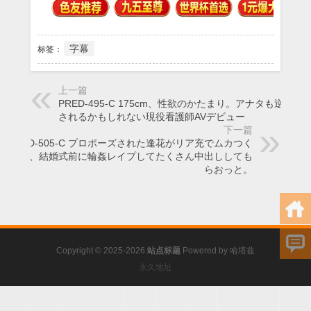
字幕
标签：
上一篇
PRED-495-C 175cm、性欲のかたまり。アナタも逆ナン
されるかもしれない現役看護師AVデビュー
下一篇
PRED-505-C プロポーズされた逢花がリア充でムカつく
から、結婚式前に輪姦レイプしてたくさん中出ししても
らおっと。
Copyright © 2025-2026
站点标题
Powered by
哈塔兹
永久地址