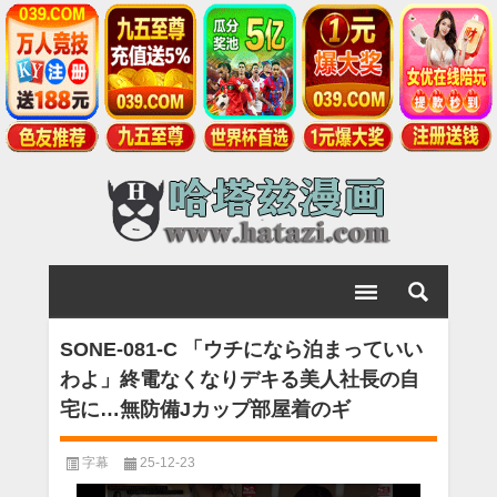
SONE-081-C 「ウチになら泊まっていい
わよ」終電なくなりデキる美人社長の自
宅に…無防備Jカップ部屋着のギ
字幕
25-12-23