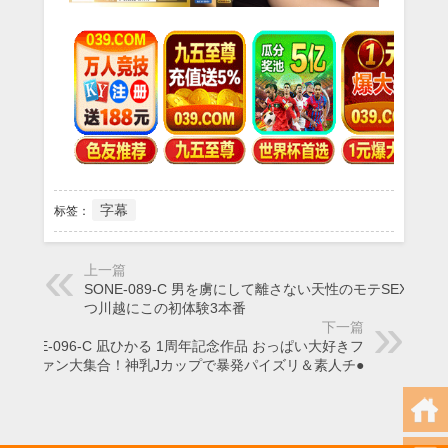
字幕
标签：
上一篇
SONE-089-C 男を虜にして離さない天性のモテSEXを持
つ川越にこの初体験3本番
下一篇
SONE-096-C 凪ひかる 1周年記念作品 おっぱい大好きフ
ァン大集合！神乳Jカップで暴発パイズリ＆素人チ●