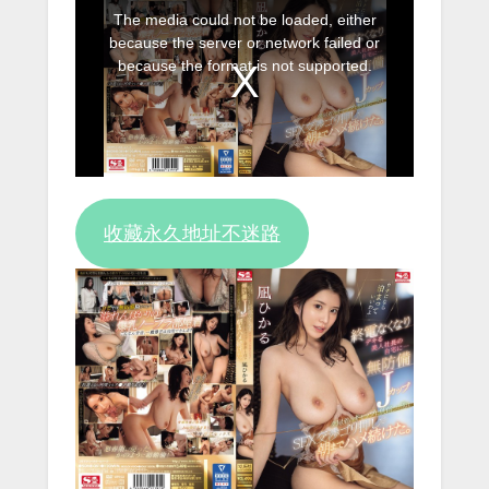
This
The media could not be loaded, either
is
because the server or network failed or
a
because the format is not supported.
modal
window.
收藏永久地址不迷路