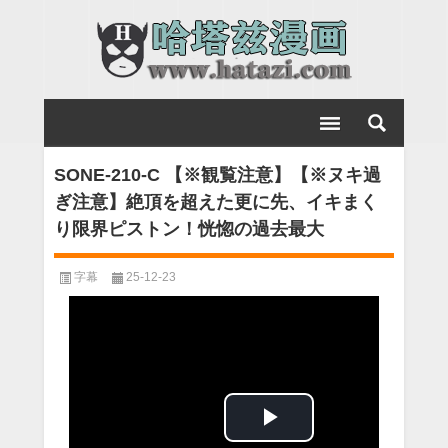
SONE-210-C 【※観覧注意】【※ヌキ過
ぎ注意】絶頂を超えた更に先、イキまく
り限界ピストン！恍惚の過去最大
字幕
25-12-23
Play