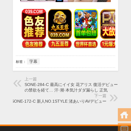
字幕
标签：
上一篇
SONE-284-C 最高にイイ女 花アリス 復活デビュー 1年半
の禁欲を経て… 汗·潮·本気汁ダダ漏らし 正気
下一篇
SONE-172-C 新人NO.1STYLE 渚あいりAVデビュー