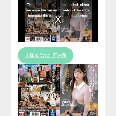
This
The media could not be loaded, either
is
because the server or network failed or
a
because the format is not supported.
modal
window.
收藏永久地址不迷路