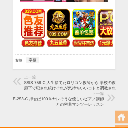
字幕
标签：
上一篇
SSIS-758-C 人生捨てたロリコン教師から 学校の教室や
廊下で犯され続けそれが気持ちいいコトと調教されて世
下一篇
SONE-253-C 押せば100％ヤレそうな優しいピアノ講師
との密着マンツーレッスン