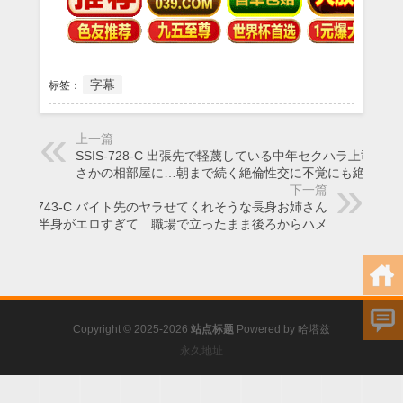
字幕
标签：
上一篇
SSIS-728-C 出張先で軽蔑している中年セクハラ上司とま
さかの相部屋に…朝まで続く絶倫性交に不覚にも絶頂を
下一篇
SSIS-743-C バイト先のヤラせてくれそうな長身お姉さん
の下半身がエロすぎて…職場で立ったまま後ろからハメ
Copyright © 2025-2026
站点标题
Powered by
哈塔兹
永久地址