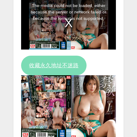
This
The media could not be loaded, either
is
because the server or network failed or
a
because the format is not supported.
modal
window.
收藏永久地址不迷路