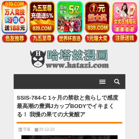
SSIS-784-C 1ヶ月の禁欲と焦らしで感度
最高潮の豊満JカップBODYでイキまく
る！ 我慢の果ての大覚醒ア
字幕
25-12-23