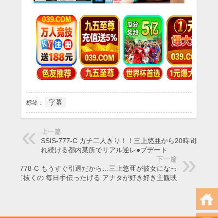
字幕
标签：
上一篇
SSIS-777-C ガチ二人きり！！三上悠亜から20時間犯さ
れ続ける都内某所でリアル逆レ●プデート
下一篇
SSIS-778-C もうすぐ引退だから…三上悠亜が彼女になっ
て抜くの 毎日手伝ったげる アナタが好き好き主観映