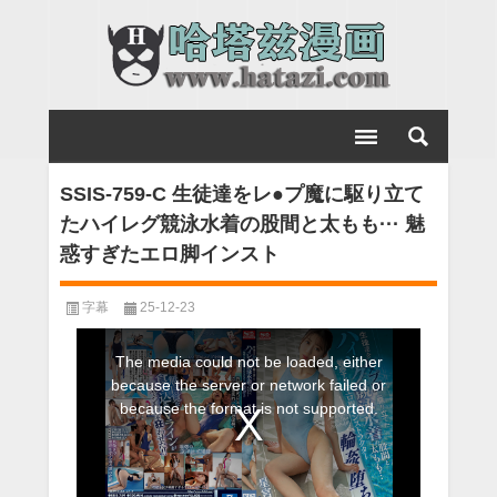
SSIS-759-C 生徒達をレ●プ魔に駆り立て
たハイレグ競泳水着の股間と太もも··· 魅
惑すぎたエロ脚インスト
字幕
25-12-23
This
The media could not be loaded, either
is
because the server or network failed or
a
because the format is not supported.
modal
window.