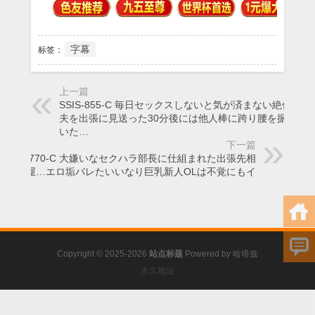
字幕
标签：
上一篇
SSIS-855-C 毎日セックスしないと気が済まない絶倫妻は
夫を出張に見送った30分後には他人棒に跨り腰を振って
いた…
下一篇
SSIS-770-C 大嫌いなセクハラ部長に仕組まれた出張先相
部屋…エロ垢バレたいいなり巨乳新人OLは不覚にもイ
Copyright © 2025-2026
站点标题
Powered by
哈塔兹
永久地址