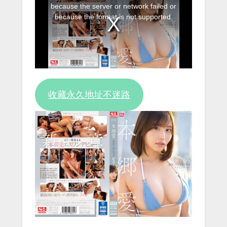
is
because the server or network failed or
a
because the format is not supported.
modal
window.
收藏永久地址不迷路