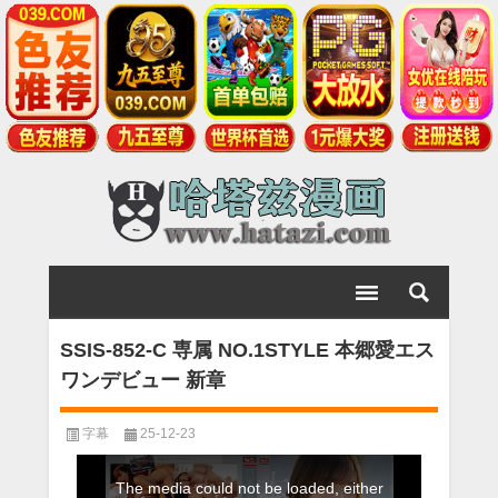
SSIS-852-C 専属 NO.1STYLE 本郷愛エス
ワンデビュー 新章
字幕
25-12-23
This
The media could not be loaded, either