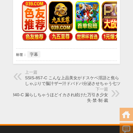
字幕
标签：
上一篇
SSIS-857-C こんな上品美女がドスケベ淫語と焦らし舐め
しゃぶりで脳汁ザー汁ドバドバ分泌させちゃう七ツ森り
下一篇
SSIS-840-C 漏らしちゃうほどイカされ続けた万引き少女
失·禁·制·裁