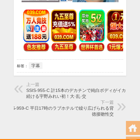
字幕
标签：
上一篇
SSIS-955-C 計15本のデカチンで純白ボディがイカされ
続ける宇野みれい初！大·乱·交
下一篇
SSIS-959-C 平日17時のラブホテルで繰り広げられる背
徳接吻性交