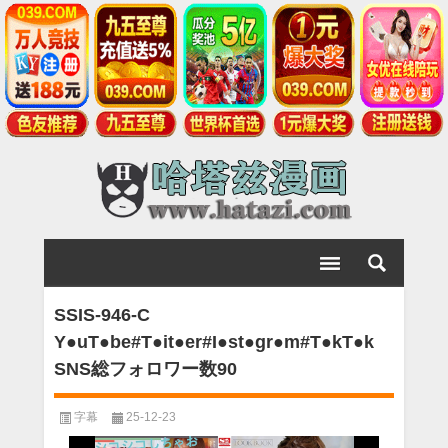
SSIS-946-C
Y●uT●be#T●it●er#I●st●gr●m#T●kT●k
SNS総フォロワー数90
字幕
25-12-23