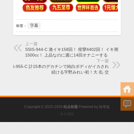
字幕
标签：
上一篇
SSIS-944-C 激イキ158回！ 痙攣4402回！ イキ潮
1500cc！ 上品なのに週に14回オナニーする
下一篇
SSIS-955-C 計15本のデカチンで純白ボディがイカされ
続ける宇野みれい初！大·乱·交
Copyright © 2025-2026
站点标题
Powered by
哈塔兹
永久地址