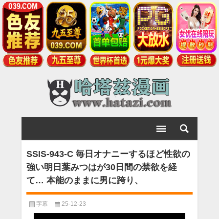
SSIS-943-C 毎日オナニーするほど性欲の
強い明日葉みつはが30日間の禁欲を経
て… 本能のままに男に跨り、
字幕
25-12-23