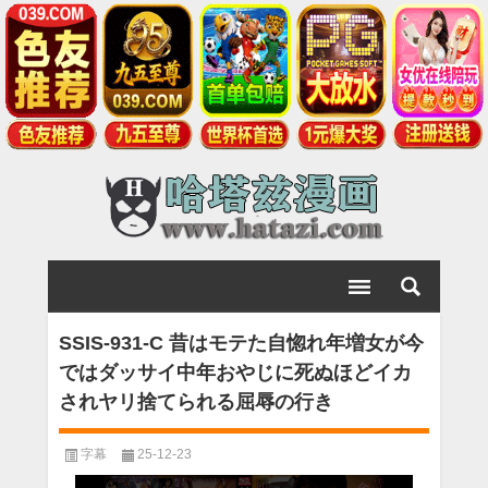
SSIS-931-C 昔はモテた自惚れ年増女が今
ではダッサイ中年おやじに死ぬほどイカ
されヤリ捨てられる屈辱の行き
字幕
25-12-23