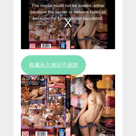
This
The media could not be loaded, either
is
because the server or network failed or
a
because the format is not supported.
modal
window.
收藏永久地址不迷路