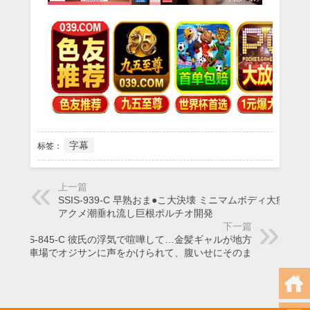
字幕
标签：
上一篇
SSIS-939-C 早熟おま●こ大決壊 ミニマムボディ大痙攣
アクメ潮垂れ流し巨根ポルチオ開発
下一篇
STARS-845-C 彼氏の浮気で喧嘩して…金髪ギャルが地方
の駐車場でオジサンに声をかけられて、腹いせにそのま