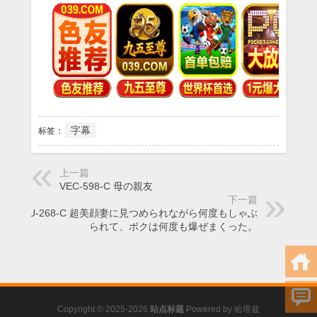
字幕
标签：
上一篇
VEC-598-C 母の親友
下一篇
VAGU-268-C 超美顔妻に見つめられながら何度もしゃぶ
られて、ボクは何度も爆ぜまくった。
Copyright © 2025-2026
站点标题
Powered by
哈塔兹