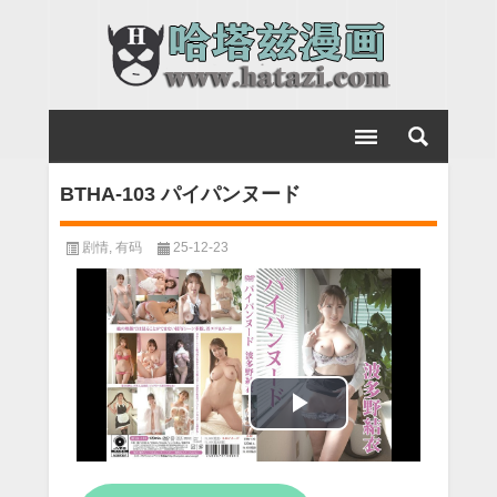
BTHA-103 パイパンヌード
剧情
,
有码
25-12-23
Play
Video