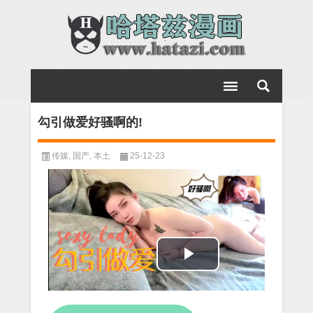
勾引做爱好骚啊的!
传媒
,
国产
,
本土
25-12-23
Play
Video