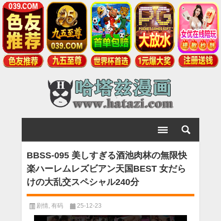
BBSS-095 美しすぎる酒池肉林の無限快
楽ハーレムレズビアン天国BEST 女だら
けの大乱交スペシャル240分
剧情
,
有码
25-12-23