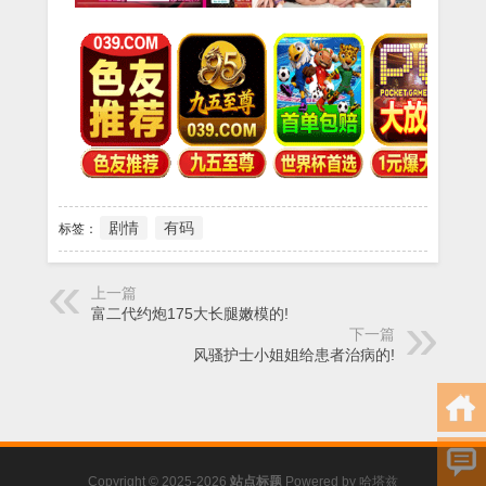
剧情
有码
标签：
上一篇
富二代约炮175大长腿嫩模的!
下一篇
风骚护士小姐姐给患者治病的!
Copyright © 2025-2026
站点标题
Powered by
哈塔兹