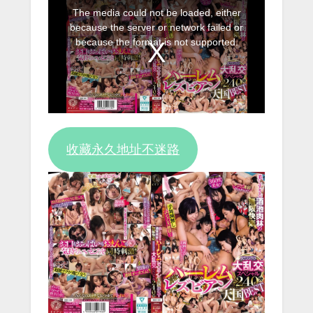
This
The media could not be loaded, either
is
because the server or network failed or
a
because the format is not supported.
modal
window.
收藏永久地址不迷路