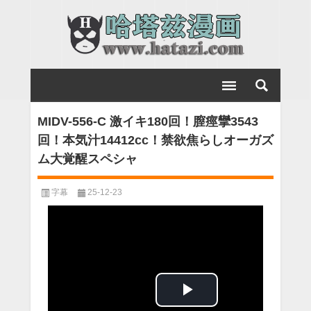
MIDV-556-C 激イキ180回！膣痙攣3543
回！本気汁14412cc！禁欲焦らしオーガズ
ム大覚醒スペシャ
字幕
25-12-23
Play