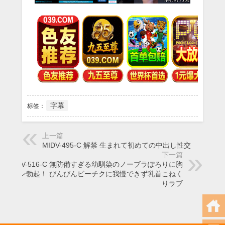
字幕
标签：
上一篇
MIDV-495-C 解禁 生まれて初めての中出し性交
下一篇
MIDV-516-C 無防備すぎる幼馴染のノーブラぽろりに胸
キュン勃起！ びんびんビーチクに我慢できず乳首こねく
りラブ