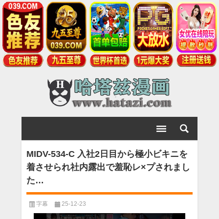
MIDV-534-C 入社2日目から極小ビキニを
着させられ社内露出で羞恥レ×プされまし
た…
字幕
25-12-23