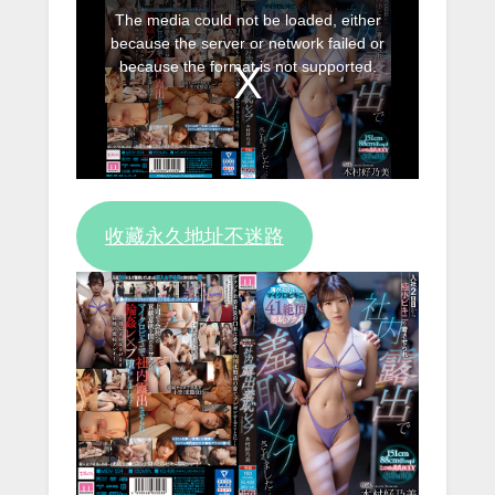
This
The media could not be loaded, either
is
because the server or network failed or
a
because the format is not supported.
modal
window.
收藏永久地址不迷路