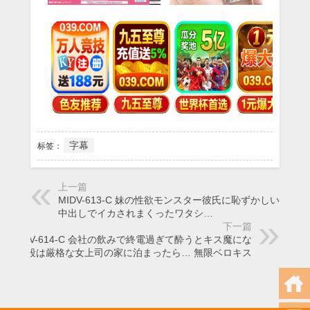
字幕
标签：
上一篇
MIDV-613-C 妹の性欲モンスター彼氏に恥ずかしいほど
中出しでイカされまくったワタシ…
下一篇
MIDV-614-C 会社の飲みで終電過ぎて酔うとキス魔にな
る普段は厳格な女上司の家に泊まったら… 無限ベロキス