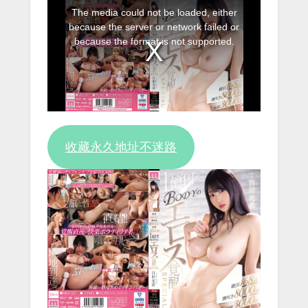
This
The media could not be loaded, either
is
because the server or network failed or
a
because the format is not supported.
modal
window.
收藏永久地址不迷路