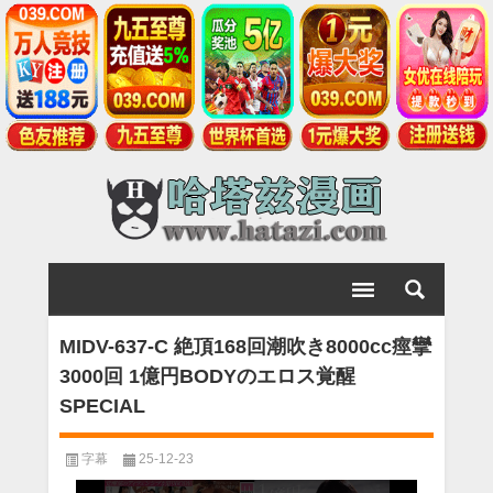
MIDV-637-C 絶頂168回潮吹き8000cc痙攣
3000回 1億円BODYのエロス覚醒
SPECIAL
字幕
25-12-23