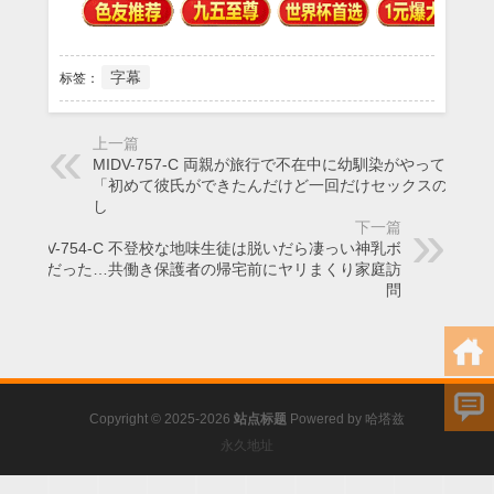
字幕
标签：
上一篇
MIDV-757-C 両親が旅行で不在中に幼馴染がやってきて
「初めて彼氏ができたんだけど一回だけセックスの練習
し
下一篇
MIDV-754-C 不登校な地味生徒は脱いだら凄っい神乳ボ
ディだった…共働き保護者の帰宅前にヤリまくり家庭訪
問
Copyright © 2025-2026
站点标题
Powered by
哈塔兹
永久地址