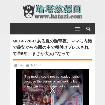
MIDV-778-C ある夏の熱帯夜、ママに内緒
で義父から布団の中で種付けプレスされ
て早5年、まさか大人になって
字幕
25-12-23
This
The media could not be loaded, either
is
because the server or network failed or
a
because the format is not supported.
modal
window.