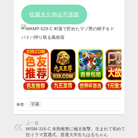
Video
收藏永久地址不迷路
字幕
标签：
上一篇
MISM-316-C 未熟喉奥に極太衝撃。生まれて初めての最
狂イラマ貫通式。普通大学生ちはるちゃん