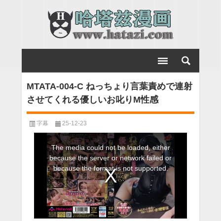
MTATA-004-C ねっちょり言葉責めで連射
させてくれる優しいお叱りM性感
字幕
25-12-23
This
The media could not be loaded, either
is
because the server or network failed or
a
because the format is not supported.
modal
window.