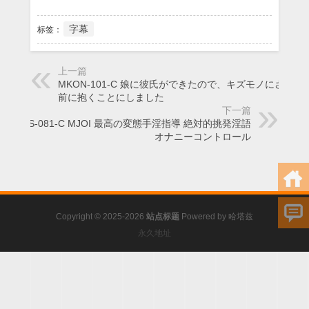
字幕
标签：
上一篇
MKON-101-C 娘に彼氏ができたので、キズモノにされる
前に抱くことにしました
下一篇
MMUS-081-C MJOI 最高の変態手淫指導 絶対的挑発淫語
オナニーコントロール
Copyright © 2025-2026
站点标题
Powered by
哈塔兹
永久地址