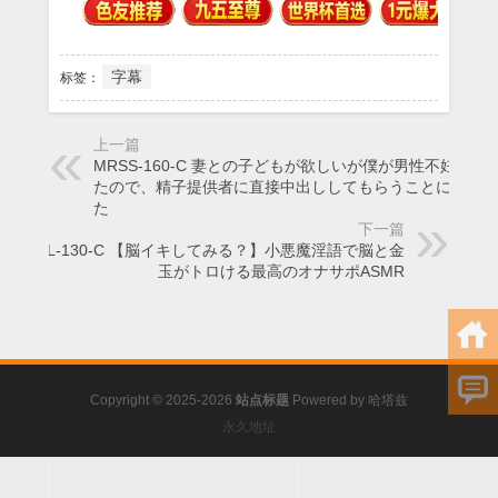
字幕
标签：
上一篇
MRSS-160-C 妻との子どもが欲しいが僕が男性不妊だっ
たので、精子提供者に直接中出ししてもらうことになっ
た
下一篇
MTALL-130-C 【脳イキしてみる？】小悪魔淫語で脳と金
玉がトロける最高のオナサポASMR
Copyright © 2025-2026
站点标题
Powered by
哈塔兹
永久地址