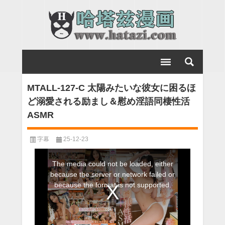
MTALL-127-C 太陽みたいな彼女に困るほ
ど溺愛される励まし＆慰め淫語同棲性活
ASMR
字幕
25-12-23
This
The media could not be loaded, either
is
because the server or network failed or
a
because the format is not supported.
modal
window.