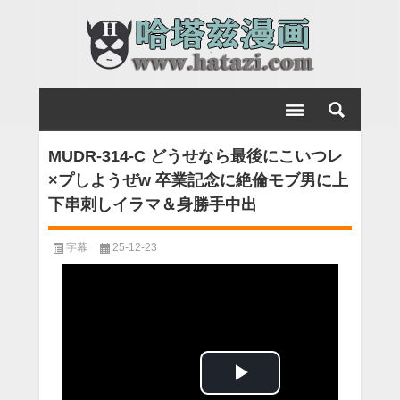
MUDR-314-C どうせなら最後にこいつレ
×プしようぜw 卒業記念に絶倫モブ男に上
下串刺しイラマ＆身勝手中出
字幕
25-12-23
Play