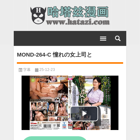
MOND-264-C 憧れの女上司と
字幕
25-12-23
Play
Video