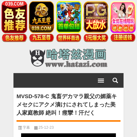
MVSD-578-C 鬼畜デカマラ親父の媚薬キ
メセクにアクメ漬けにされてしまった美
人家庭教師 絶叫！痙攣！汗だく
字幕
25-12-23