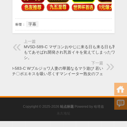
字幕
标签：
上一篇
MVSD-589-C マザコンおやじに来る日も来る日も乳首を
もてあそばれ開発され乳首イキを覚えてしまったワタ
シ。
下一篇
MVSD-583-C Wブルジョワ人妻の華麗なるマラ遊び 若い
男のチ〇ポエキスを吸い尽くすマンイーター熟女のフェ
Copyright © 2025-2026
站点标题
Powered by
哈塔兹
永久地址