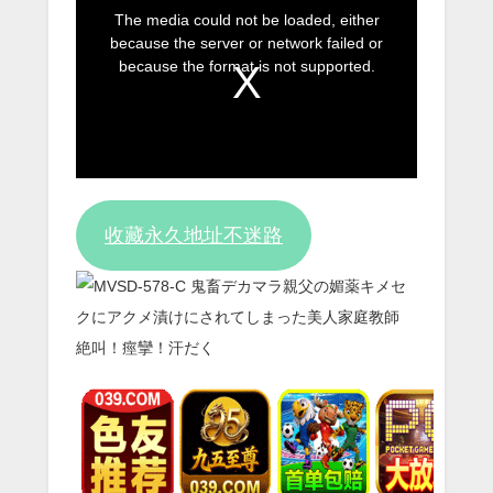
This
The media could not be loaded, either
is
because the server or network failed or
a
because the format is not supported.
modal
window.
收藏永久地址不迷路