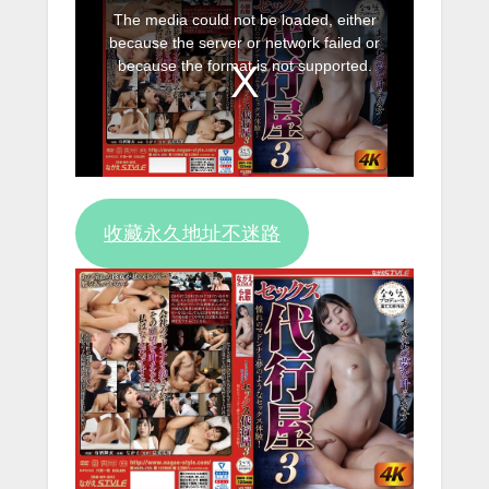
This
The media could not be loaded, either
is
because the server or network failed or
a
because the format is not supported.
modal
window.
收藏永久地址不迷路