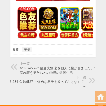
字幕
标签：
上一篇
NSFS-277-C 借金夫婦 妻を他人に抱かせました。10 ～
荒れ狂う男たちとの地獄の共同生活～
下一篇
NSFS-284-C 熟母27 ～惨めな息子を放っておけなくて··
～