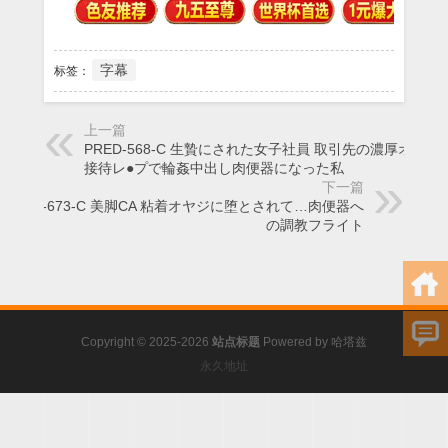
字幕
标签：
上一篇
PRED-568-C 生贄にされた女子社員 取引先の濃厚オヤジ
接待レ●プで輪姦中出し肉便器になった私
下一篇
PRED-673-C 美脚CA 粘着オヤジに堕とされて…肉便器へ
の調教フライト
Copyright © 2025-2026
站点标题
Powered by
哈塔兹
永久地址