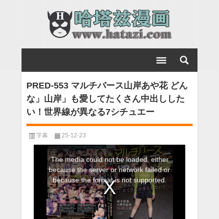
PRED-553 マルチバース山岸あや花 どん
な」山岸」も愛してたくさん中出しした
い！世界線が異なる7シチュエー
字幕
25-12-23
This
The media could not be loaded, either
is
because the server or network failed or
a
because the format is not supported.
modal
window.