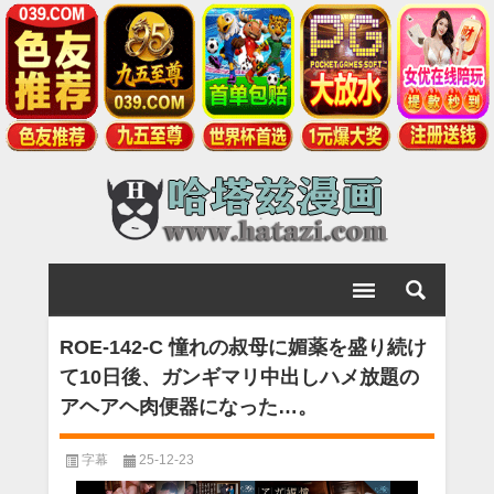
ROE-142-C 憧れの叔母に媚薬を盛り続け
て10日後、ガンギマリ中出しハメ放題の
アヘアヘ肉便器になった…。
字幕
25-12-23