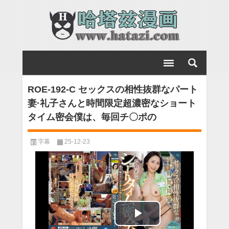
ROE-192-C セックスの相性抜群なパート
妻·礼子さんと時間限定超濃密なショート
タイム密会僕は、毎回チ〇ポの
字幕
25-12-23
Play