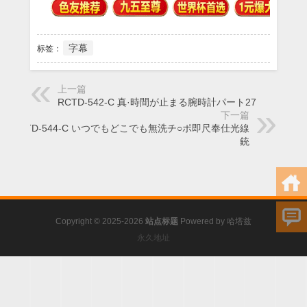
字幕
标签：
上一篇
RCTD-542-C 真·時間が止まる腕時計パート27
下一篇
RCTD-544-C いつでもどこでも無洗チ○ポ即尺奉仕光線
銃
Copyright © 2025-2026
站点标题
Powered by
哈塔兹
永久地址